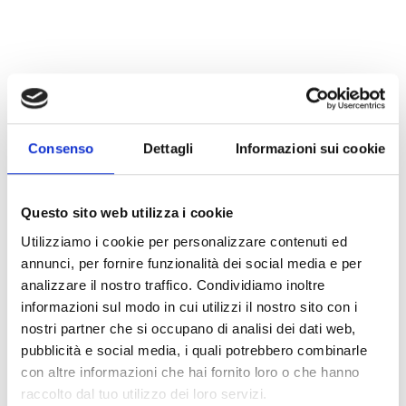
reflection on a fundamental value both in sport and in
personal growth:
respect
.
Throughout the Summer Camp, activities will be
organised to deepen the theme of
respect
: respect for
oneself, for others, for rules (in sport and beyond), and
for the environment.
Consenso
Dettagli
Informazioni sui cookie
Questo sito web utilizza i cookie
Utilizziamo i cookie per personalizzare contenuti ed
annunci, per fornire funzionalità dei social media e per
analizzare il nostro traffico. Condividiamo inoltre
informazioni sul modo in cui utilizzi il nostro sito con i
nostri partner che si occupano di analisi dei dati web,
pubblicità e social media, i quali potrebbero combinarle
con altre informazioni che hai fornito loro o che hanno
raccolto dal tuo utilizzo dei loro servizi.