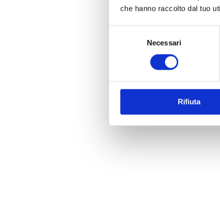
ATTIVITÀ EXTRACURRICULARI
Promuoviamo la cultura dell’
che hanno raccolto dal tuo uti
anche fuori dall’aula
Selezione
Necessari
del
In SIS l’apprendimento continua oltre la class
consenso
di
competenze sociali ed emotive
, fondament
equilibrata dei nostri studenti.
L’offerta comprende
pranzo, pre-scuola, pos
compiti e attività ricreative
, favorendo la cont
Rifiuta
benessere quotidiano delle famiglie.