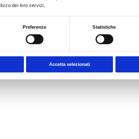
apprendimento,
lizzo dei loro servizi.
Preferenze
Statistiche
e. Promuoviamo lo sviluppo
ali per la crescita
t-scuola, supporto
inuità educativa e il
Accetta selezionati