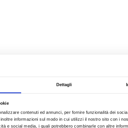
unicazione e nelle attività
si in modo naturale e
si: il
nostro approccio
are le proprie competenze
Dettagli
ookie
nalizzare contenuti ed annunci, per fornire funzionalità dei socia
i
inoltre informazioni sul modo in cui utilizzi il nostro sito con i n
icità e social media, i quali potrebbero combinarle con altre inform