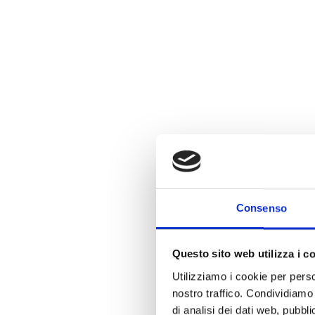
studenti della scuola Primaria.
L’italiano e l’inglese hanno pari ruolo nella com
quotidiane, permettendo ai bambini di esprimer
sicuro in entrambe le lingue.
Non è necessario essere già bilingue per iscriver
graduale
permette a ciascun alunno di svilupp
linguistiche con serenità.
Consenso
Questo sito web utilizza i c
Utilizziamo i cookie per perso
Attività Extracurricular
nostro traffico. Condividiamo 
di analisi dei dati web, pubbl